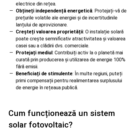
electrice din rețea.
Obțineți independență energetică
: Protejați-vă de
prețurile volatile ale energiei și de incertitudinile
lanțului de aprovizionare.
Creșteți valoarea proprietății
: O instalație solară
poate crește semnificativ atractivitatea și valoarea
casei sau a clădirii dvs. comerciale.
Protejați mediul
: Contribuiți activ la o planetă mai
curată prin producerea și utilizarea de energie 100%
fără emisii.
Beneficiați de stimulente
: În multe regiuni, puteți
primi compensații pentru realimentarea surplusului
de energie în rețeaua publică.
Cum funcționează un sistem
solar fotovoltaic?